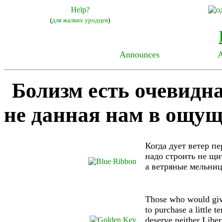
Help?
(
для жалких уродцев
)
Announces
A
Болизм есть очевидна
не данная нам в ощущ
Когда дует ветер пе
надо строить не щит
а ветряные мельни
Those who would give
to purchase a little 
deserve neither Liber