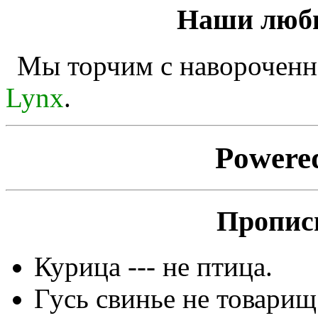
Наши люби
Мы торчим с наворочен
Lynx
.
Powere
Пропис
Курица --- не птица.
Гусь свинье не товарищ